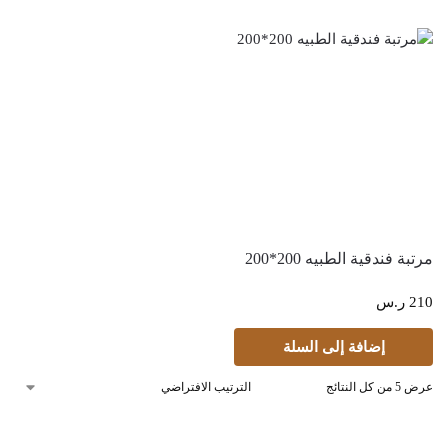
مرتبة فندقية الطبيه 200*200
210
ر.س
إضافة إلى السلة
عرض ⁦5⁩ من كل النتائج