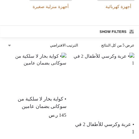
أجهزة منزلية صغيرة
أدوات المطبخ
SHOW FILTERS
عرض ⁦5⁩ من كل النتائج
أدوات منزلية
أدوات يدوية
إصلاحات
أدوات منزلية
أدوات يدوية
إصلاحات
• كواية بخار لا سلكية من
سوكانى بضمان عامين
145
ر.س
• عربة وكرسي للأطفال 2 في
1