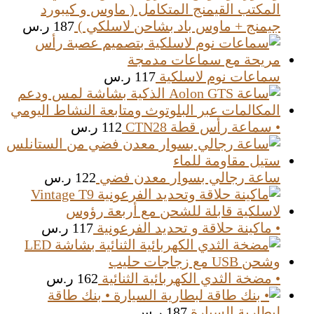
المكتب القيمنج المتكامل ( ماوس و كيبورد
جيمنج + ماوس باد بشاحن لاسلكي )
187
ر.س
سماعات نوم لاسلكية
117
ر.س
• سماعة رأس قطة CTN28
112
ر.س
ساعة رجالي بسوار معدن فضي
122
ر.س
• ماكينة حلاقة و تحديد الفرعونية
117
ر.س
• مضخة الثدي الكهربائية الثنائية
162
ر.س
• بنك طاقة
لبطارية السيارة
187
ر.س