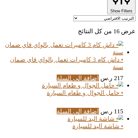
Show Filters
عرض ⁦16⁩ من كل النتائج
• داش كام 3 كاميرات تعمل بالواي فاي ضمان
سنة
217
ر.س
إضافة إلى السلة
• حامل الجوال و طعام السيارة
115
ر.س
إضافة إلى السلة
• شاشة اليد للسيارة