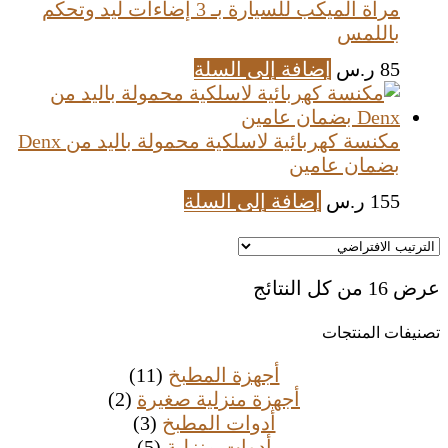
مرآة الميكب للسيارة بـ 3 إضاءات ليد وتحكم
باللمس
85
ر.س
إضافة إلى السلة
مكنسة كهربائية لاسلكية محمولة باليد من Denx
بضمان عامين
155
ر.س
إضافة إلى السلة
عرض ⁦16⁩ من كل النتائج
تصنيفات المنتجات
أجهزة المطبخ
(11)
أجهزة منزلية صغيرة
(2)
أدوات المطبخ
(3)
أدوات منزلية
(5)