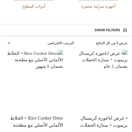
أجهزة منزلية صغيرة
أدوات المطبخ
SHOW FILTERS
عرض ⁦4⁩ من كل النتائج
أدوات منزلية
أدوات يدوية
إصلاحات
أدوات منزلية
أدوات يدوية
إصلاحات
• عرض اباجورة كريستال
Rice Cooker Denx + الخلاط
بريموت + ستارة الحفلات
الألماني الأصلي مع مطحنة