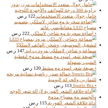
حامل جوال متعدد الاستخدمات
122
ر.س
• إضاءة سحرية مع شاحن لاسلكي
222
ر.س
سماعة و شاحن لاسلكي مزود ب ليد
147
ر.س
• صبغة شعر اسود مع مشط
120
ر.س
• Sports Bra
113
ر.س
أداة حلاقة الشعر الفورية
115
ر.س