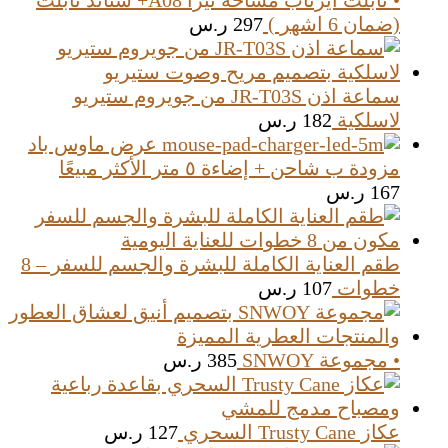
• تابلت ايرتاب مساحة تيرا A08+ ستاند تابلت
(ضمان 6 اشهر )
297
ر.س
سماعة اذن JR-T03S من جويروم ستيريو
لاسلكية
182
ر.س
عرض ماوس باد
مزودة ب شاحن + إضاءة ٥ متر الأكثر مبيعًا
167
ر.س
طقم العناية الكاملة للبشرة والجسم للسفر – 8
خطوات
107
ر.س
• مجموعة SNWOY
385
ر.س
عكاز Trusty Cane السحري
127
ر.س