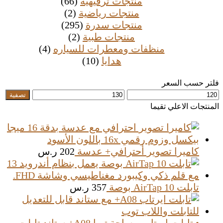
منتجات ترفيهية
(66)
منتجات رياضية
(2)
منتجات سدرة
(295)
منتجات طبية
(2)
منظفات ومعطرات للسياره
(4)
هدايا
(10)
فلتر حسب السعر
أدنى
أعلى
تصفية
سعر
سعر
المنتجات الاعلي تقيما
كاميرا تصوير أحترافي+ عدسة
202
ر.س
تابلت AirTap 10 بوصة
357
ر.س