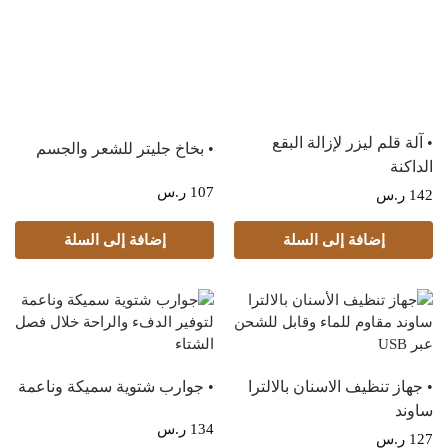
• آلة قلم ليزر لإزالة البقع
• بخاخ جليتر للشعر والجسم
الداكنة
107
ر.س
142
ر.س
إضافة إلى السلة
إضافة إلى السلة
• جهاز تنظيف الاسنان بالالترا
• جوارب شتوية سميكة وناعمة
ساوند
134
ر.س
127
ر.س