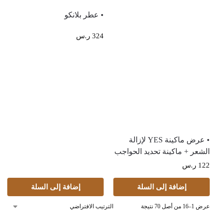
• عطر بلانكو
324
ر.س
• عرض ماكينة YES لإزالة
الشعر + ماكينة تحديد الحواجب
122
ر.س
إضافة إلى السلة
إضافة إلى السلة
عرض 1–16 من أصل 70 نتيجة