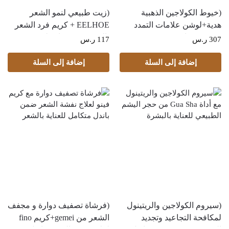
(خيوط الكولاجين الذهبية
(زيت طبيعي لنمو الشعر
هدية+لوشن علامات التمدد
EELHOE + كريم فرد الشعر
LEDA+صابونة دودو
بالبروتين+ديرما رولر هدية)
307
ر.س
117
ر.س
أوسون+زيت لرفع الأنف وزيادة
باندل تكثيف وفرد الشعر
الكولاجين وترطيب
إضافة إلى السلة
إضافة إلى السلة
البشرة+زيت الأرجان
Proxy+ستيك مرطب لليدين
والقدمين- بينك) عناية الجسم
الكاملة
(سيروم الكولاجين والريتينول
(فرشاة تصفيف دوارة و مجفف
لمكافحة التجاعيد وتجديد
الشعر من gemei+كريم fino