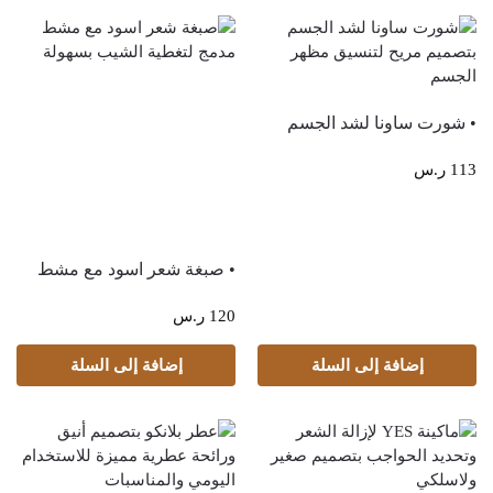
• شورت ساونا لشد الجسم
113
ر.س
• صبغة شعر اسود مع مشط
120
ر.س
إضافة إلى السلة
إضافة إلى السلة