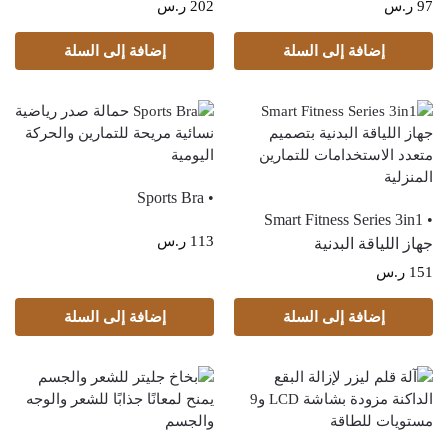
البشرة+gua sha هدية) باندل
لعلاج نفشة الشعر) باندل
97
ر.س
202
ر.س
الشباب الدائم
التصفيف السهل
إضافة إلى السلة
إضافة إلى السلة
• Sports Bra
• Smart Fitness Series 3in1
113
ر.س
جهاز اللياقة البدنية
151
ر.س
إضافة إلى السلة
إضافة إلى السلة