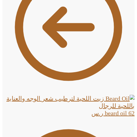
62
beard oil
ر.س