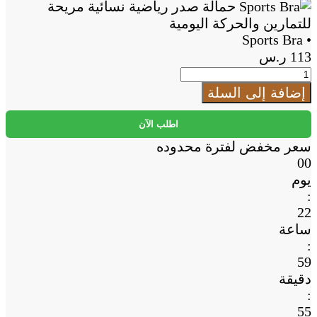
Add
to
Cart
• Sports Bra
113
ر.س
كمية
•
إضافة إلى السلة
Sports
Bra
اطلب الآن
سعر مخفض لفترة محدوده
00
يوم
:
22
ساعة
:
59
دقيقة
:
54