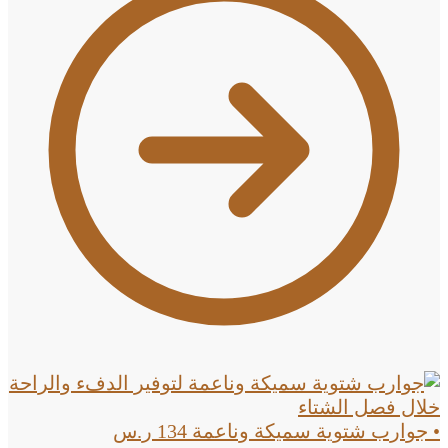
• جوارب شتوية سميكة وناعمة
134
ر.س