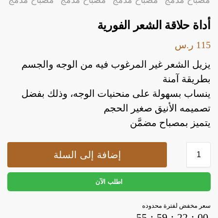
أداة حلاقة الشعر الفورية
115
ر.س
يزيل الشعر غير المرغوب فيه من الوجه والجسم
بطريقة آمنة
ينساب بسهولة على منحنيات الوجه، وذلك بفضل
أدوات يدوية
إصلاحات
اضواء داخلية
ا
تصميمه الأنيق صغير الحجم
يتميز بمصباح مضمَّن
أدوات يدوية
إصلاحات
اضواء داخلية
ا
إضافة إلى السلة
اطلب الآن
سعر مخفض لفترة محدوده
55
:
59
:
22
:
00