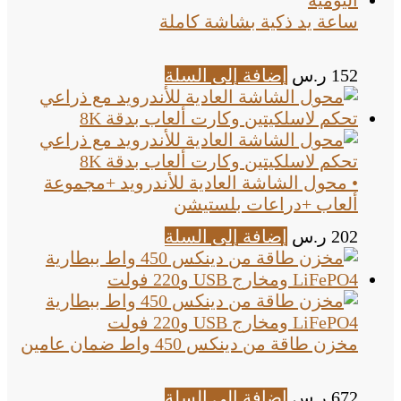
ساعة يد ذكية بشاشة كاملة
152
ر.س
إضافة إلى السلة
• محول الشاشة العادية للأندرويد +مجموعة
ألعاب +دراعات بلستيشن
202
ر.س
إضافة إلى السلة
مخزن طاقة من دينكس 450 واط ضمان عامين
672
ر.س
إضافة إلى السلة