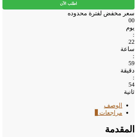
الكهربائي
اطلب الآن
سعر مخفض لفترة محدوده
00
يوم
:
22
ساعة
:
59
دقيقة
:
53
ثانية
الوصف
مراجعات
0
المقدمة