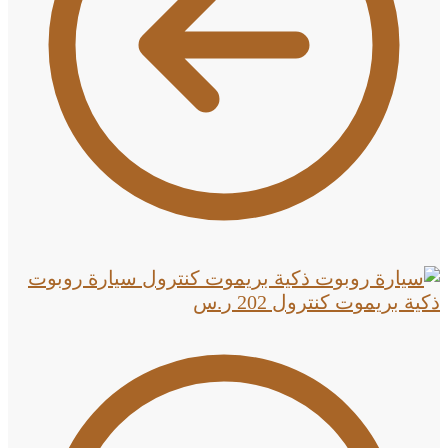
سيارة روبوت
ذكية بريموت كنترول
202
ر.س