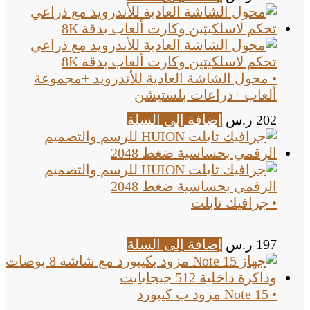
• محول الشاشة العادية للأندرويد +مجموعة
ألعاب +دراعات بلستيشن
202
ر.س
إضافة إلى السلة
• جرافيك تابلت
197
ر.س
إضافة إلى السلة
• Note 15 مزود ب كيبورد