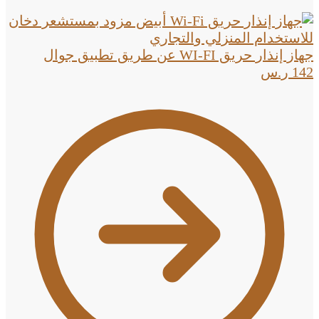
جهاز إنذار حريق WI-FI عن طريق تطبيق جوال
142
ر.س