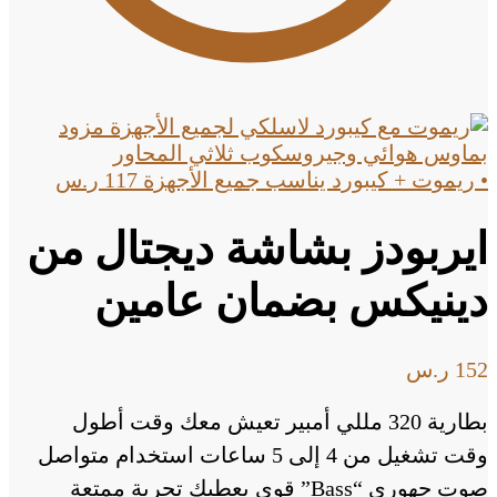
• ريموت + كيبورد يناسب جميع الأجهزة
117
ر.س
ايربودز بشاشة ديجتال من
دينيكس بضمان عامين
152
ر.س
بطارية 320 مللي أمبير تعيش معك وقت أطول
وقت تشغيل من 4 إلى 5 ساعات استخدام متواصل
صوت جهوري “Bass” قوي يعطيك تجربة ممتعة