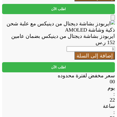
بشاشة
ديجتال
اطلب الآن
من
دينيكس
Add
بضمان
to
عامين
Cart
ايربودز بشاشة ديجتال من دينيكس بضمان عامين
152
ر.س
كمية
ايربودز
إضافة إلى السلة
بشاشة
ديجتال
اطلب الآن
من
سعر مخفض لفترة محدوده
دينيكس
00
بضمان
يوم
عامين
:
22
ساعة
: