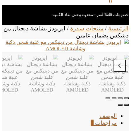
0
ر.س
0
خصومات 40% لفترة محدوة وحتي نفاذ الكمية
الرئيسية
/
منتجات سدرة
/
ايربودز بشاشة ديجتال من
دينيكس بضمان عامين
الوصف
مراجعات
0