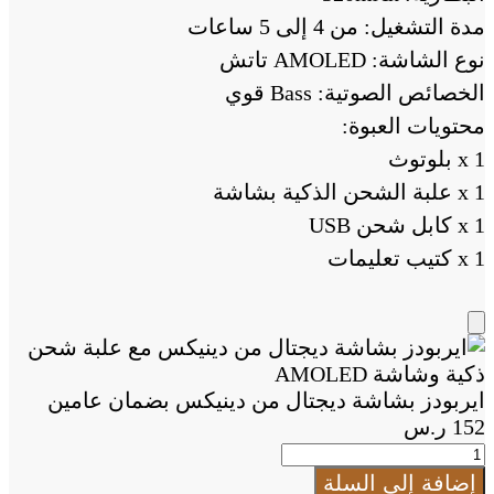
مدة التشغيل: من 4 إلى 5 ساعات
نوع الشاشة: AMOLED تاتش
الخصائص الصوتية: Bass قوي
محتويات العبوة:
1 x بلوتوث
1 x علبة الشحن الذكية بشاشة
1 x كابل شحن USB
x 1 كتيب تعليمات
Add
to
Cart
ايربودز بشاشة ديجتال من دينيكس بضمان عامين
152
ر.س
كمية
ايربودز
إضافة إلى السلة