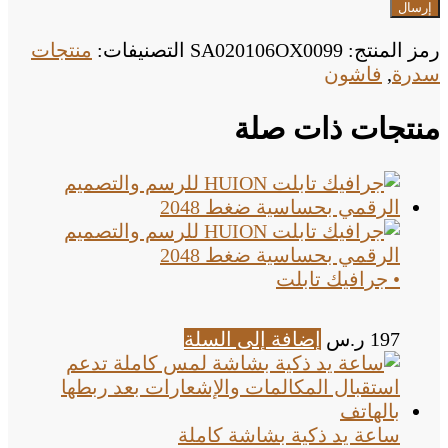
رمز المنتج:
SA020106OX0099
التصنيفات:
منتجات
سدرة
,
فاشون
منتجات ذات صلة
• جرافيك تابلت
197
ر.س
إضافة إلى السلة
ساعة يد ذكية بشاشة كاملة