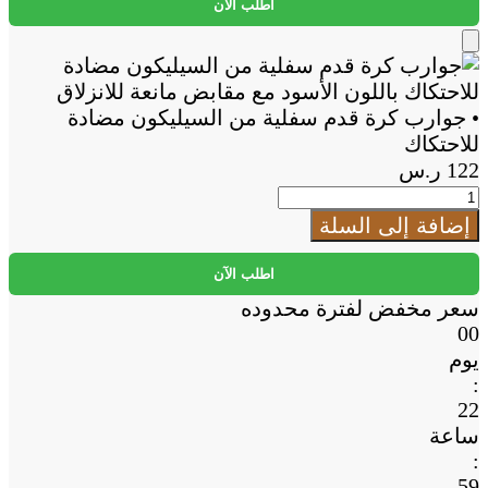
كرة
اطلب الآن
قدم
سفلية
Add
من
to
السيليكون
Cart
• جوارب كرة قدم سفلية من السيليكون مضادة
مضادة
للاحتكاك
للاحتكاك
122
ر.س
كمية
•
إضافة إلى السلة
جوارب
كرة
اطلب الآن
قدم
سعر مخفض لفترة محدوده
سفلية
00
من
يوم
السيليكون
:
مضادة
22
للاحتكاك
ساعة
:
59