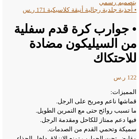
• أحذية جلدية رجالية أنيقة كلاسيكية
171
ر.س
• جوارب كرة قدم سفلية
من السيليكون مضادة
للاحتكاك
122
ر.س
المميزات:
قماشها ناعم ومريح على الرجل.
ما تسبب روائح حتى مع التمرين الطويل.
فيها دعم ممتاز للكاحل ومقدمة الرجل.
سميكة وتحمي القدم من الصدمات.
مقابض تحت الجوارب تمنع الانزلاق داخل الحذاء.