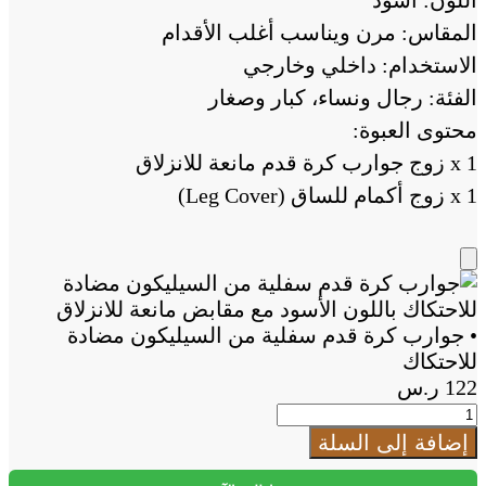
اللون: أسود
المقاس: مرن ويناسب أغلب الأقدام
الاستخدام: داخلي وخارجي
الفئة: رجال ونساء، كبار وصغار
محتوى العبوة:
1 x زوج جوارب كرة قدم مانعة للانزلاق
1 x زوج أكمام للساق (Leg Cover)
Add
to
Cart
• جوارب كرة قدم سفلية من السيليكون مضادة
للاحتكاك
122
ر.س
كمية
•
إضافة إلى السلة
جوارب