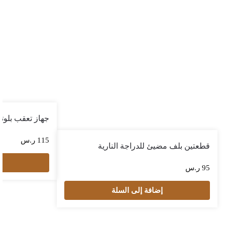
جهاز تعقب بلوت
115
ر.س
قطعتين بلف مضيئ للدراجة النارية
إ
95
ر.س
إضافة إلى السلة