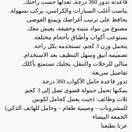
قاعدته تدور 360 درجة، تعدلها حسب راحتك.
يناسب أغلب السيارات والكراسي، يركب بسهولة.
يحافظ على ترتيب أغراضك ويمنع الفوضى.
مصنوع من مواد متينة وخفيفة، يعيش معك.
يستوعب أكواب وأطباق بأحجام مختلفة.
يتحمل وزن 3 كجم، تستخدمه بكل راحة.
تصميمه أنيق وسهل التنظيف بعد الاستخدام.
مثالي للرحلات والتنقل، يخليك تستمتع بأكلك.
أدوات يدوية
إصلاحات
اضواء داخلية
ا
تفاصيل سريعة:
تدور قاعدة حامل الأكواب 360 درجة.
يمكنها تحمل حمولة قصوى تصل إلى 3 كجم.
أدوات يدوية
إصلاحات
اضواء داخلية
ا
ثلاث وظائف: (حيث يعمل كحامل لكوبين
للمشروبات – وصينية طعام – وحامل للهاتف الذكي)
الجمعة البيضاء
عزنا بطبعنا