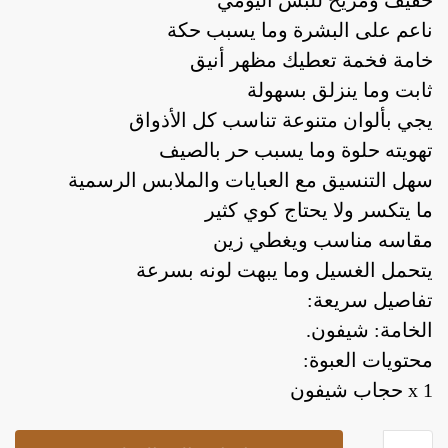
خفيف ومريح للبس اليومي
ناعم على البشرة وما يسبب حكة
خامة فخمة تعطيك مظهر أنيق
ثابت وما ينزلق بسهولة
يجي بألوان متنوعة تناسب كل الأذواق
تهويته حلوة وما يسبب حر بالصيف
سهل التنسيق مع العبايات والملابس الرسمية
ما يتكسر ولا يحتاج كوي كثير
أدوات يدوية
إصلاحات
اضواء داخلية
ا
مقاسه مناسب ويغطي زين
يتحمل الغسيل وما يبهت لونه بسرعة
تفاصيل سريعة:
أدوات يدوية
إصلاحات
اضواء داخلية
ا
الخامة: شيفون.
محتويات العبوة:
1 x حجاب شيفون