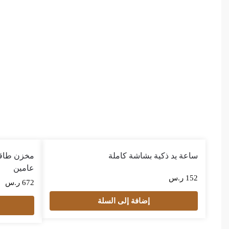
ساعة يد ذكية بشاشة كاملة
عامين
152
ر.س
672
ر.س
إضافة إلى السلة