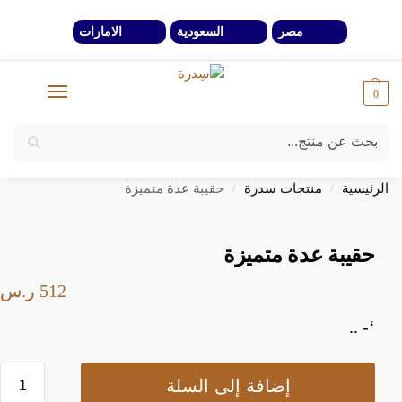
مصر
السعودية
الامارات
0
بحث
خصومات 40% لفترة محدوة وحتي نفاذ الكمية
الرئيسية
منتجات سدرة
حقيبة عدة متميزة
/
/
حقيبة عدة متميزة
512
ر.س
‘- ..
إضافة إلى السلة