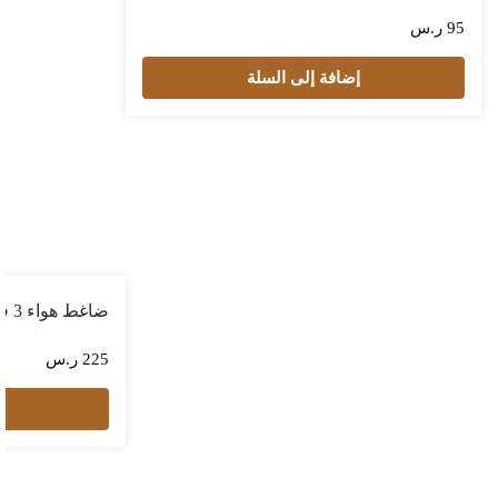
95
ر.س
إضافة إلى السلة
ضاغط هواء 3 في 1 bson
225
ر.س
إ