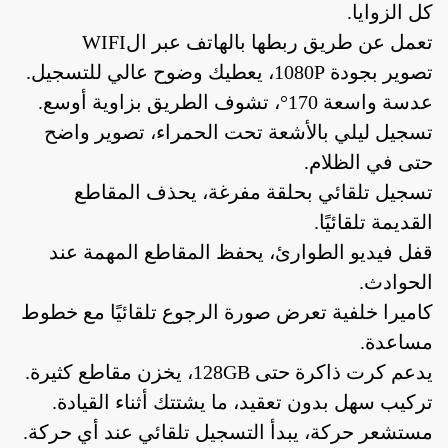
كل الزوايا.
تعمل عن طريق ربطها بالهاتف عبر الWIFI
تصوير بجودة 1080P، يعطيك وضوح عالي للتسجيل.
عدسة واسعة 170°، تشوف الطريق بزاوية أوسع.
تسجيل ليلي بالأشعة تحت الحمراء، تصوير واضح
حتى في الظلام.
تسجيل تلقائي بحلقة مفرغة، يحذف المقاطع
أدوات منزلية
أدوات يدوية
إصلاحات
القديمة تلقائيًا.
قفل فيديو الطوارئ، يحفظ المقاطع المهمة عند
الحوادث.
أدوات منزلية
أدوات يدوية
إصلاحات
كاميرا خلفية تعرض صورة الرجوع تلقائيًا مع خطوط
مساعدة.
يدعم كرت ذاكرة حتى 128GB، يخزن مقاطع كثيرة.
تركيب سهل بدون تعقيد، ما يشتتك أثناء القيادة.
مستشعر حركة، يبدأ التسجيل تلقائي عند أي حركة.