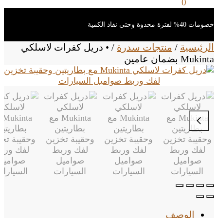
0
ر.س
0
خصومات 40% لفترة محدوة وحتي نفاذ الكمية
الرئيسية
/
منتجات سدرة
/
• دريل كفرات لاسلكي
Mukinta بضمان عامين
الوصف