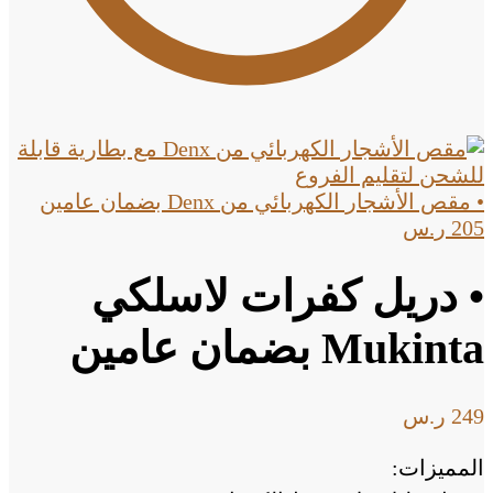
• مقص الأشجار الكهربائي من Denx بضمان عامين
205
ر.س
• دريل كفرات لاسلكي
Mukinta بضمان عامين
249
ر.س
المميزات: