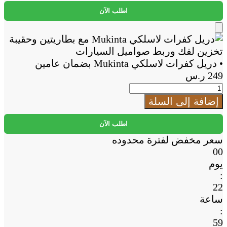
كفرات
اطلب الآن
لاسلكي
Mukinta
Add
بضمان
to
عامين
Cart
• دريل كفرات لاسلكي Mukinta بضمان عامين
249
ر.س
كمية
•
إضافة إلى السلة
دريل
كفرات
اطلب الآن
لاسلكي
سعر مخفض لفترة محدوده
Mukinta
00
بضمان
يوم
عامين
:
22
ساعة
:
59