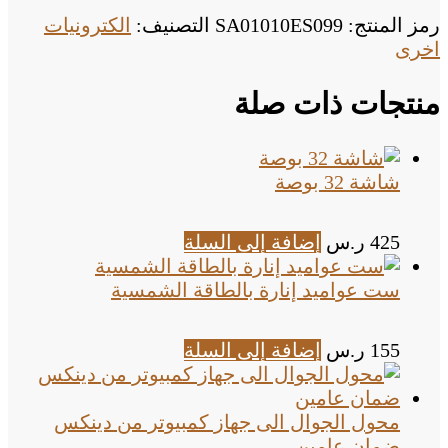
رمز المنتج:
SA01010ES099
التصنيف:
الكترونيات
اخرى
منتجات ذات صلة
شاشة 32 بوصة
425
ر.س
إضافة إلى السلة
ست عواميد إنارة بالطاقة الشمسية
155
ر.س
إضافة إلى السلة
محول الجوال الى جهاز كمبيوتر من دينكس
ضمان عامين