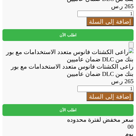
265
ر.س
كمية
راعى
إضافة إلى السلة
الكشتات
فانوس
اطلب الآن
متعدد
الاستخدامات
Add
مع
to
بور
Cart
راعى الكشتات فانوس متعدد الاستخدامات مع بور
بنك
بنك من DLC ضمان عاميين
من
265
ر.س
DLC
كمية
ضمان
راعى
إضافة إلى السلة
عاميين
الكشتات
فانوس
اطلب الآن
متعدد
سعر مخفض لفترة محدوده
الاستخدامات
00
مع
يوم