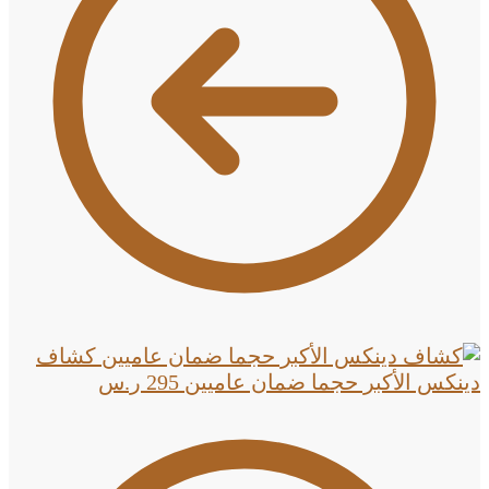
كشاف
دينكس الأكبر حجما ضمان عاميين
295
ر.س