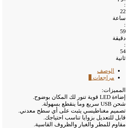
بور
:
بنك
22
من
ساعة
DLC
:
ضمان
59
عاميين
دقيقة
:
53
ثانية
الوصف
مراجعات
0
المميزات:
إضاءة LED قوية تنور لك المكان بوضوح.
شحن USB سريع وما ينقطع بسهولة.
تصميم مغناطيسي يثبت على أي سطح معدني.
قابل للتعديل بزوايا تناسب احتياجك.
مقاوم للمطر والغبار والظروف القاسية.