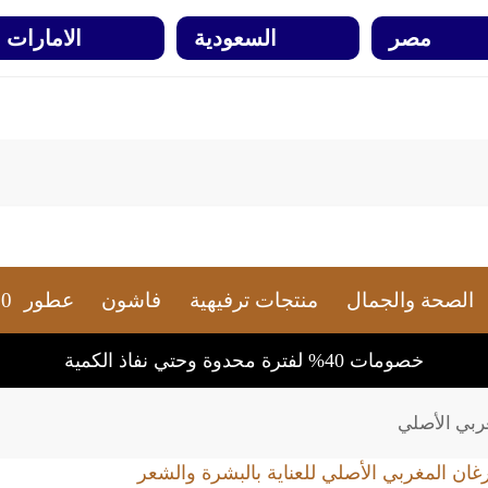
مصر
السعودية
الامارات
الصحة والجمال
منتجات ترفيهية
فاشون
عطور
0
خصومات 40% لفترة محدوة وحتي نفاذ الكمية
غربي الأصلي