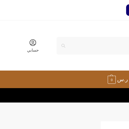
حسابي
ر.س
0