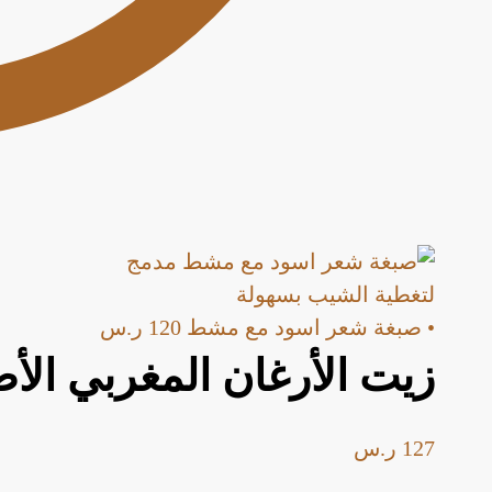
• صبغة شعر اسود مع مشط
120
ر.س
زيت الأرغان المغربي الأ
127
ر.س