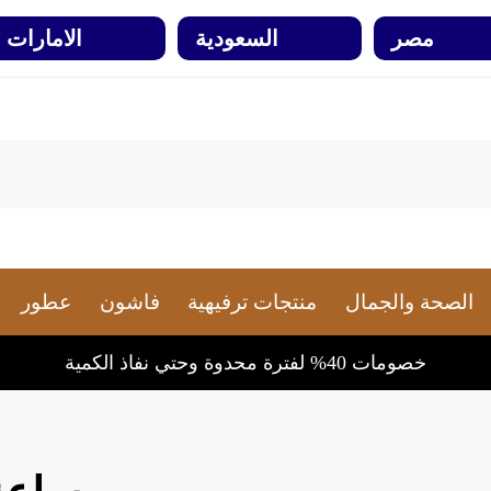
مصر
السعودية
الامارات
الصحة والجمال
منتجات ترفيهية
فاشون
عطور
خصومات 40% لفترة محدوة وحتي نفاذ الكمية