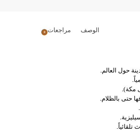
الوصف
مراجعات
0
ً.
 مكة).
يليزية.
تلقائياً.