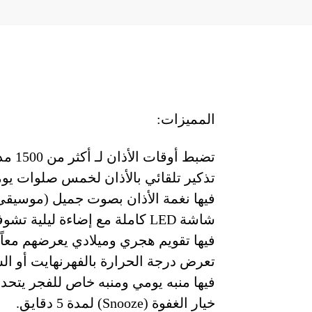
المميزات:
تضبط أوقات الأذان لـ أكثر من 1500 مدينة حول العالم.
تذكير تلقائي بالأذان لخمس صلوات يوميا
فيها نغمة الأذان بصوت جميل (موسيقى
شاشة LED كاملة مع إضاءة ليلية تشوفها حتى بالظلام.
فيها تقويم هجري وميلادي يعرضهم معاً.
تعرض درجة الحرارة بالفهرنهايت أو الس
فيها منبه يومي ومنبه خاص للفجر يتحدث 
خيار الغفوة (Snooze) لمدة 5 دقايق.