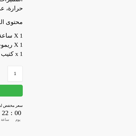
حرارة، 
محتوى الع
1 X ساعة الأذان
1 X ريموت تحكم
1 x كتيب تعليمات
سعر مخفض لفت
22
:
00
يوم
ساعة