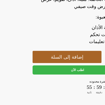
عرض وقت صيفي
بوة:
إضافة إلى السلة
اطلب الآن
رة محدوده
54
:
59
:
دقيقة
ثانية