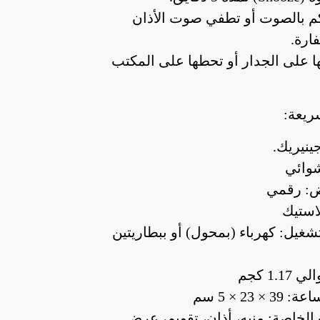
كم بالصوت أو تطفي صوت الأذان
ارة.
ها على الجدار أو تحطها على المكتب
ريعة:
ينيريك.
شوائي
ض: رقمي
لاستيك
شغيل: كهرباء (بمحول) أو ببطاريتين
1.1 كجم
 23 × 5 سم
الخاصة: منبه، أذان، تقويم، عرض