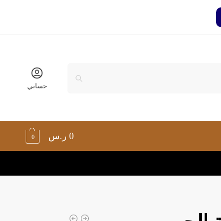
حسابي
0
ر.س
0