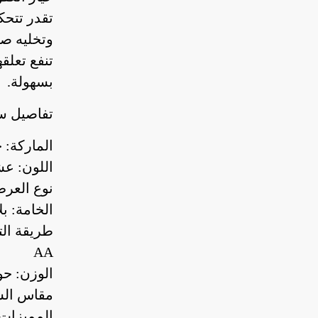
تقدر تتح
وتخليه صف
تنفع تعلق
بسهولة.
تفاصيل س
الماركة: ج
اللون: ع
نوع العر
الخامة: ب
طريقة الت
AA
الوزن: حوالي 7
مقاس الساعة: 39 ×
المميزات 