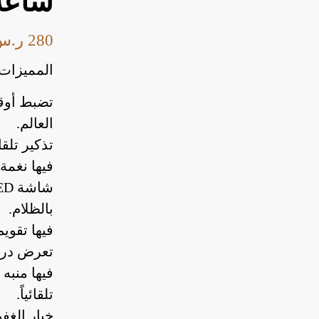
ساعة
280
ر.س
المميزات:
العالم.
تذكير تلق
فيها نغمة
بالظلام.
فيها تقوي
تعرض درجة
فيها منبه
تلقائياً.
خيار الغفوة (Snooze) لمدة