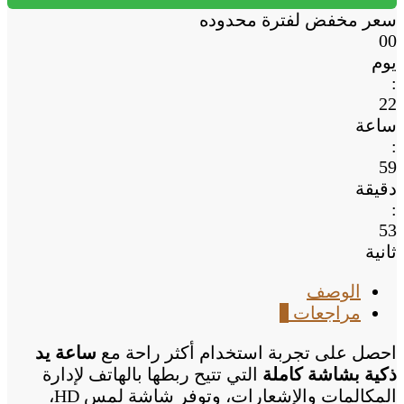
بشاشة
سعر مخفض لفترة محدوده
كاملة
00
يوم
:
22
ساعة
:
59
دقيقة
:
53
ثانية
الوصف
مراجعات
0
احصل على تجربة استخدام أكثر راحة مع
ساعة يد
ذكية بشاشة كاملة
التي تتيح ربطها بالهاتف لإدارة
المكالمات والإشعارات، وتوفر شاشة لمس HD،