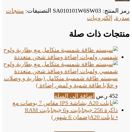
رمز المنتج:
SA010101W6SW03
التصنيفات:
منتجات
سدرة
,
إلكترونيات
منتجات ذات صلة
سيستم طاقة شمسية متكامل (بطارية و وصلات
و خلايا طاقة شمية و لمض إضاءة )
452
ر.س
إضافة إلى السلة
• تابلت A20(ضمان 6 شهور)