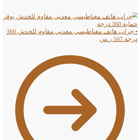
• جراب هاتف مغناطيسي معدني مقاوم للخدش 360
درجة
167
ر.س