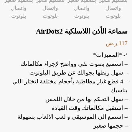
سماعة الأذن اللاسلكية AirDots2
117
ر.س
‘- *المميزات*
– استمتع بصوت نقي وواضح لإجراء مكالماتك
أدوات منزلية
أدوات يدوية
إصلاحات
– سهل ربطها بجوالك عن طريق البلوتوث
– 4 قطع غيار مطاطية بأحجام مختلفة لتختار اللي
يناسبك
أدوات منزلية
أدوات يدوية
إصلاحات
– سهل التحكم بها من خلال اللمس
– استقبل مكالماتك وقت القيادة
– استمع الي الموسيقي و لعب الالعاب بسهولة
– حجمها صغير