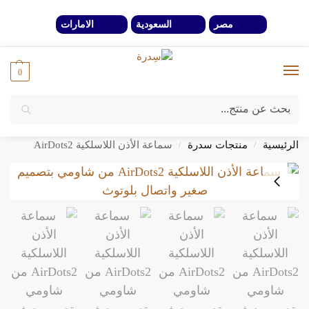
مصر
السعودية
الامارات
0
بحث
خصومات 40% لفترة محدوة وحتي نفاذ الكمية
الرئيسية
منتجات سدرة
سماعة الأذن اللاسلكية AirDots2
/
/