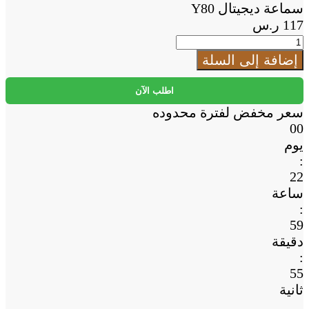
Cart
سماعة ديجيتال Y80
117
ر.س
كمية
سماعة
إضافة إلى السلة
ديجيتال
Y80
اطلب الآن
سعر مخفض لفترة محدوده
00
يوم
:
22
ساعة
:
59
دقيقة
:
54
ثانية