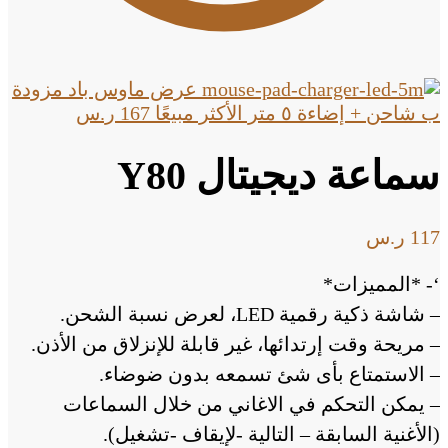
عرض ماوس باد مزودة
ب شاحن + إضاءة ٥ متر الأكثر مبيعًا
167
ر.س
سماعة ديجيتال Y80
117
ر.س
‘- *المميزات*
– شاشة ذكية رقمية LED، لعرض نسبة الشحن.
– مريحة وقت إرتدائها، غير قابلة للإنزلاق من الأذن.
– الاستمتاع بأى شئ تسمعه بدون ضوضاء.
– يمكن التحكم في الاغاني من خلال السماعات
(الأغنية السابقة – التالية -لإيقاف -تشغيل).