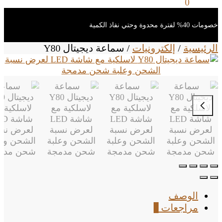
0
ر.س
0
خصومات 40% لفترة محدوة وحتي نفاذ الكمية
الرئيسية
/
إلكترونيات
/
سماعة ديجيتال Y80
الوصف
مراجعات
0