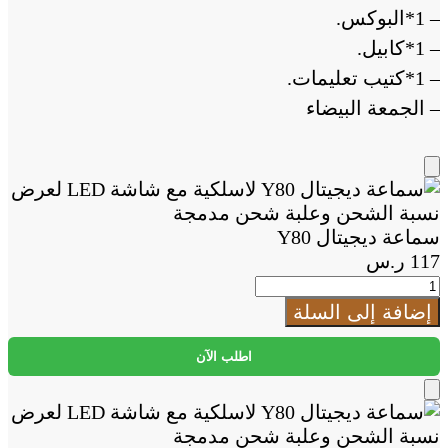
– 1*البوكس.
– 1*كابيل.
– 1*كتيب تعليمات.
– الجمعة البيضاء
Add
to
Cart
سماعة ديجيتال Y80
117
ر.س
كمية
سماعة
إضافة إلى السلة
ديجيتال
Y80
اطلب الآن
Add
to