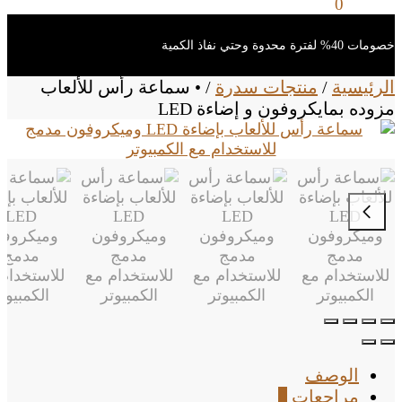
0
ر.س
0
خصومات 40% لفترة محدوة وحتي نفاذ الكمية
الرئيسية
/
منتجات سدرة
/
• سماعة رأس للألعاب
مزوده بمايكروفون و إضاءة LED
الوصف
مراجعات
0