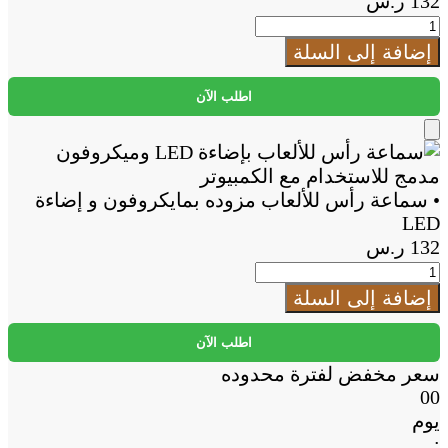
132
ر.س
كمية
•
إضافة إلى السلة
سماعة
رأس
اطلب الآن
للألعاب
مزوده
Add
بمايكروفون
to
و
Cart
• سماعة رأس للألعاب مزوده بمايكروفون و إضاءة
إضاءة
LED
LED
132
ر.س
كمية
•
إضافة إلى السلة
سماعة
رأس
اطلب الآن
للألعاب
سعر مخفض لفترة محدوده
مزوده
00
بمايكروفون
يوم
و
: