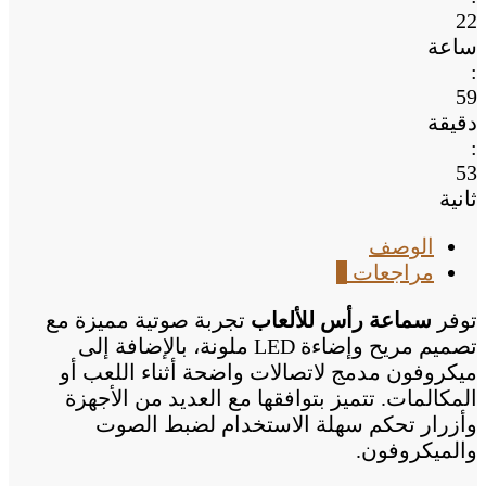
إضاءة
22
LED
ساعة
:
59
دقيقة
:
53
ثانية
الوصف
مراجعات
0
توفر
سماعة رأس للألعاب
تجربة صوتية مميزة مع
تصميم مريح وإضاءة LED ملونة، بالإضافة إلى
ميكروفون مدمج لاتصالات واضحة أثناء اللعب أو
المكالمات. تتميز بتوافقها مع العديد من الأجهزة
وأزرار تحكم سهلة الاستخدام لضبط الصوت
والميكروفون.