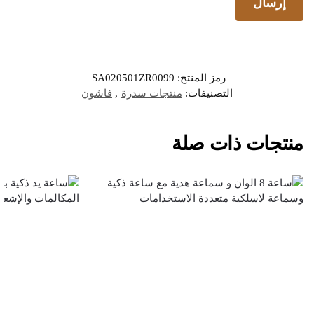
رمز المنتج:
SA020501ZR0099
التصنيفات:
منتجات سدرة
,
فاشون
منتجات ذات صلة