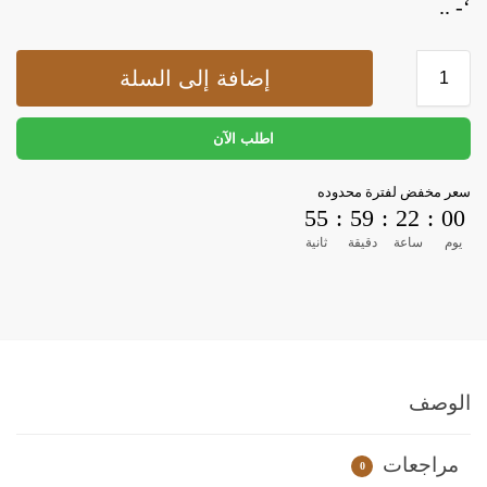
‘- ..
إضافة إلى السلة
اطلب الآن
سعر مخفض لفترة محدوده
55
:
59
:
22
:
00
أدوات منزلية
أدوات يدوية
إصلاحات
يوم
ساعة
دقيقة
ثانية
أدوات منزلية
أدوات يدوية
إصلاحات
الوصف
مراجعات
0