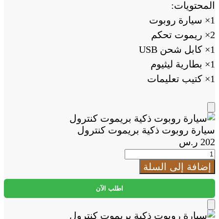
المحتويات:
1× سيارة روبوت
2× ريموت تحكم
1× كابل شحن USB
1× بطارية ليثيوم
1× كتيب تعليمات
Add
to
سيارة روبوت ذكية بريموت كنترول
Cart
202
ر.س
كمية
سيارة
إضافة إلى السلة
روبوت
ذكية
اطلب الآن
بريموت
كنترول
Add