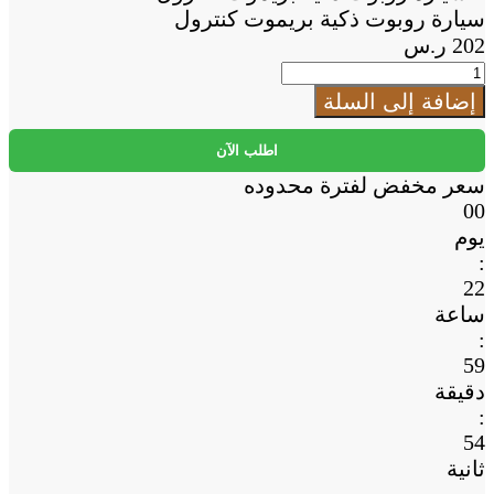
to
سيارة روبوت ذكية بريموت كنترول
Cart
202
ر.س
كمية
سيارة
إضافة إلى السلة
روبوت
ذكية
اطلب الآن
بريموت
سعر مخفض لفترة محدوده
كنترول
00
يوم
:
22
ساعة
:
59
دقيقة
:
53
ثانية