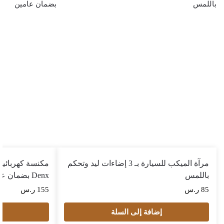
مرآة الميكب للسيارة بـ 3 إضاءات ليد وتحكم
مكنسة كهربائية 
باللمس
Denx بضمان عامين
85
ر.س
155
ر.س
إضافة إلى السلة
إ