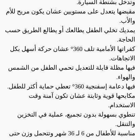
وتدخل بشنطة السيارة.
مقبضها يتعدل على مستويين عشان يكون مريح للأم
والأب.
يمديك تخلي الطفل يطالعك أو يطالع الطريق حسب
الحاجة.
كفراتها الأمامية تلف 360° عشان حركة أسهل بكل
الاتجاهات.
فيها مظلة قابلة للتعديل تحمي الطفل من الشمس
أدوات منزلية
أدوات يدوية
إصلاحات
والهواء.
فيها دعامة إسفنجية 360° تعطي حماية أكثر للطفل.
مكابحها قوية وثابتة عشان تكون آمنة وقت
أدوات منزلية
أدوات يدوية
إصلاحات
الاستخدام.
تنطوي بسهولة بدون تجميع، عملية في التخزين
والتنقل.
مناسبة للأطفال من 6 لـ 36 شهر وتتحمل وزن حتى