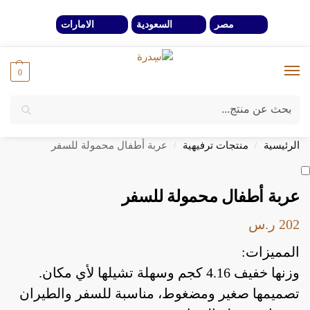
مصر
السعودية
الامارات
0
بحث
خصومات 40% لفترة محدوة وحتي نفاذ الكمية
الرئيسية
منتجات ترفيهية
عربة أطفال محمولة للسفر
/
/
عربة أطفال محمولة للسفر
202
ر.س
المميزات:
وزنها خفيف 4.16 كجم وسهلة تشيلها لأي مكان.
تصميمها صغير ومضغوط، مناسبة للسفر والطيران