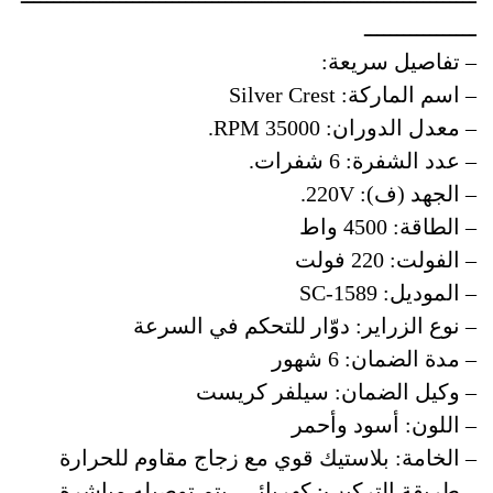
ـــــــــــــــــ
– تفاصيل سريعة:
– اسم الماركة: Silver Crest
– معدل الدوران: RPM 35000.
– عدد الشفرة: 6 شفرات.
– الجهد (ف): 220V.
– الطاقة: 4500 واط
– الفولت: 220 فولت
– الموديل: SC-1589
– نوع الزراير: دوّار للتحكم في السرعة
– مدة الضمان: 6 شهور
– وكيل الضمان: سيلفر كريست
– اللون: أسود وأحمر
– الخامة: بلاستيك قوي مع زجاج مقاوم للحرارة
– طريقة التركيب: كهربائي، يتم توصيله مباشرة