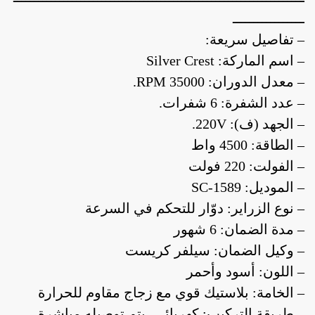
ـــــــــــــــــ
– تفاصيل سريعة:
– اسم الماركة: Silver Crest
– معدل الدوران: RPM 35000.
– عدد الشفرة: 6 شفرات.
– الجهد (ف): 220V.
– الطاقة: 4500 واط
– الفولت: 220 فولت
– الموديل: SC-1589
– نوع الزراير: دوّار للتحكم في السرعة
– مدة الضمان: 6 شهور
– وكيل الضمان: سيلفر كريست
– اللون: أسود وأحمر
– الخامة: بلاستيك قوي مع زجاج مقاوم للحرارة
– طريقة التركيب: كهربائي، يتم توصيله مباشرة