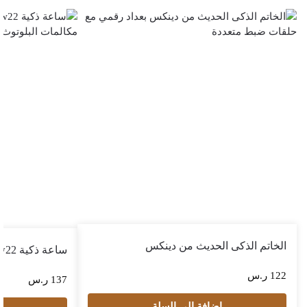
الخاتم الذكى الحديث من دينكس
ساعة ذكية Hw22
122
ر.س
137
ر.س
إضافة إلى السلة