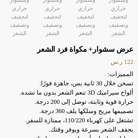
عرض سشوار+ مكواة فرد الشعر
122
ر.س
أدوات يدوية
إصلاحات
اضواء داخلية
ا
المميزات:
تسخن خلال 30 ثانية بس، جاهزة فورًا.
ألواح سيراميك 3D تنعم الشعر بدون ما تشده.
أدوات يدوية
إصلاحات
اضواء داخلية
ا
حرارة قوية وثابتة، توصل إلى 200 درجة.
تصميمها مريح وسلكها يلف 360 درجة.
تشتغل على كهرباء 110/220، ممتازة للسفر.
يجفف الشعر بسرعة ويوفر وقتك.