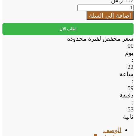
157
ر.س
كمية
•
إضافة إلى السلة
عطر
عود
اطلب الآن
السلطان
سعر مخفض لفترة محدوده
00
يوم
:
22
ساعة
:
59
دقيقة
:
53
ثانية
الوصف