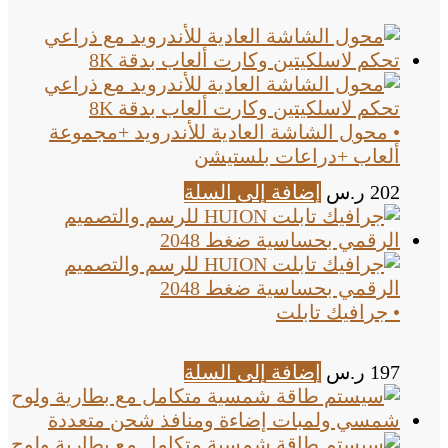
• محول الشاشة العادية للأندرويد +مجموعة
ألعاب +دراعات بلستيشن
202
ر.س
إضافة إلى السلة
• جرافيك تابلت
197
ر.س
إضافة إلى السلة