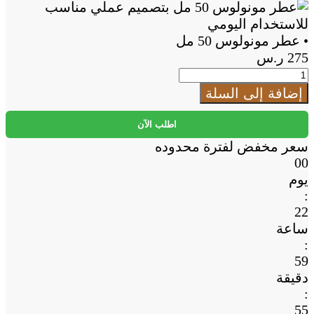
مل
Add
to
Cart
• عطر مونولوس 50 مل
275
ر.س
كمية
•
إضافة إلى السلة
عطر
مونولوس
اطلب الآن
50
سعر مخفض لفترة محدوده
مل
00
يوم
:
22
ساعة
:
59
دقيقة
:
54