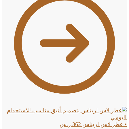
• عطر لاس اريناس
362
ر.س