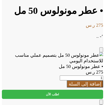
• عطر مونولوس 50 مل
275
ر.س
‘- ..
Add
to
Cart
• عطر مونولوس 50 مل
275
ر.س
كمية
•
إضافة إلى السلة
عطر
مونولوس
اطلب الآن
50