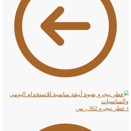
• عطر نيجرو
362
ر.س