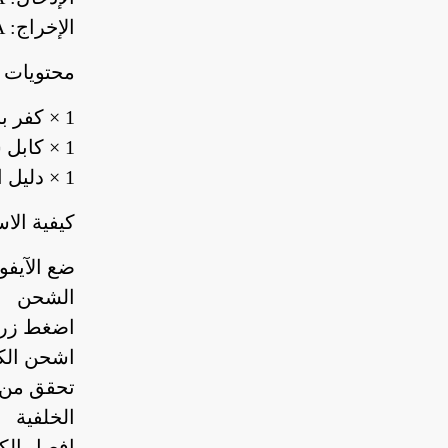
الإخراج: 5V/1.0A
محتويات ا
1 × كفر باور بنك للآيفون
1 × كابل شحن
1 × دليل الاستخدام
كيفية الا
ضع الآيف
الشحن
اضغط زر 
اشحن الكفر ب
الخلفية
افصل الكف