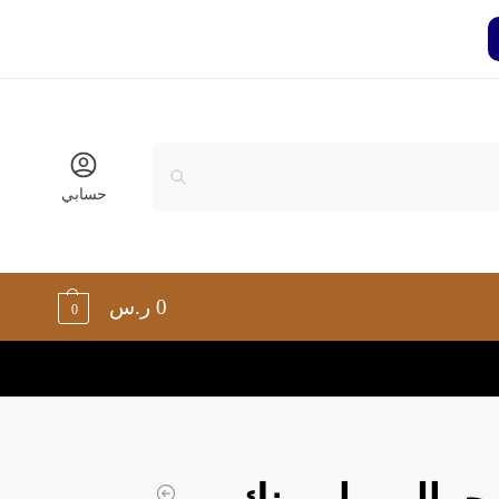
حسابي
0
ر.س
0