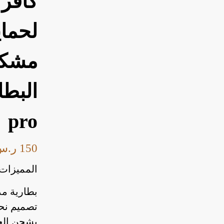
كافر 
لحماي
مشكلة
pro
150
ر.س
المميزات:
بطارية مدمج
تصميم نح
يشحن الجه