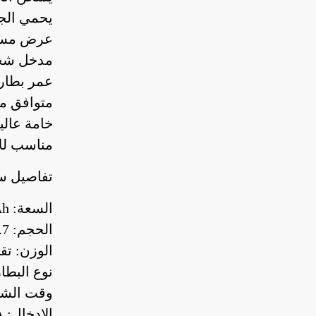
يحمي الج
عرض مستو
مدخل شحن icro USB
عمر بطارية طو
متوافق مع مق
خامة عالية الج
مناسب لل
تفاصيل س
السعة: 6800mAh
الحجم: 155.7 × 78.8 × 16.2 ملم (6.1 إنش)
الوزن: تقريبًا 5
نوع البطار
وقت الشحن الكا
الإدخال: 5V/1.5A