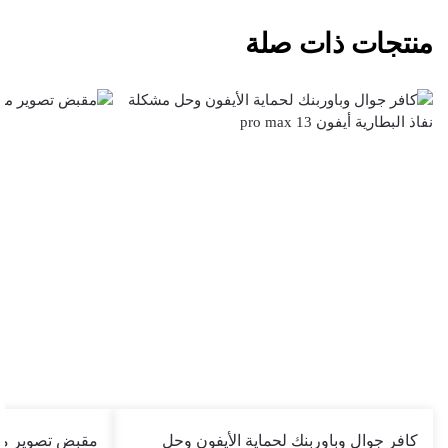
منتجات ذات صلة
كافر جوال وباوربنك لحماية الأيفون وحل
مقبض تصوير مغناطيسي + 