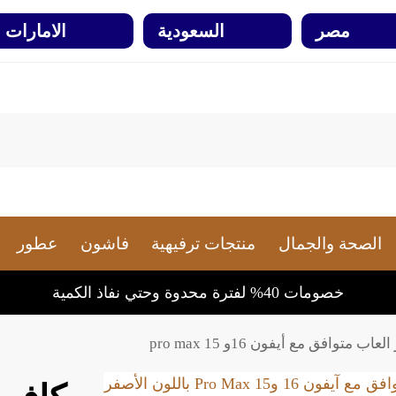
مصر
السعودية
الامارات
الصحة والجمال
منتجات ترفيهية
فاشون
عطور
خصومات 40% لفترة محدوة وحتي نفاذ الكمية
 متوافق مع أيفون 16و 15 pro max