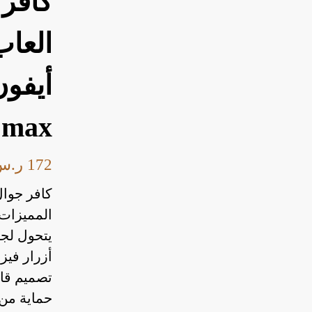
كافر 
العاب
max
172
ر.س
كافر جوال وجه
المميزات:
يتحول لجه
أزرار فيزي
تصميم قا
حماية من