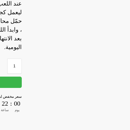
عند اللعب
ليعمل كجه
حمّل محاكي 
، وابدأ ال
بعد الانته
اليومية.
سعر مخفض لفت
22
:
00
يوم
ساعة