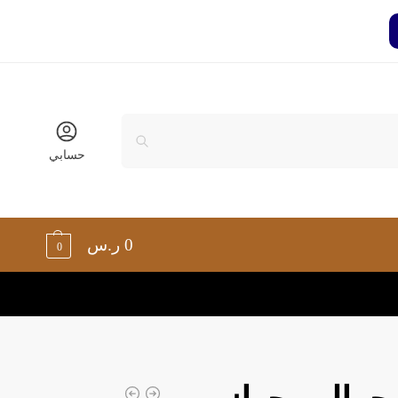
حسابي
0
ر.س
0