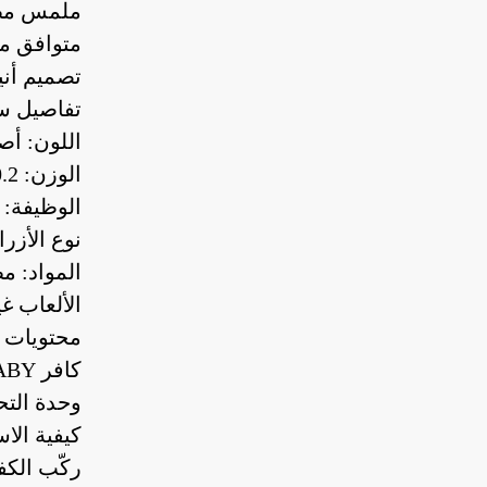
ملمس مطا
متوافق مع م
تصميم أن
تفاصيل س
اللون: أص
الوزن: 0.2 كجم
الوظيفة: 
نوع الأزرار: فيزي
المواد: م
الألعاب غ
محتويات ا
كافر GAMEBABY القابل للفصل
وحدة الت
كيفية الا
ركّب الكف