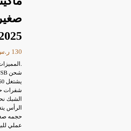
ماكين
صغير
2025
130
ر.س
.المميزات
شحن USB سريع ومناسب من أي جهاز
يشتغل 60 دقيقة بعد شحن كامل
شفرات حاد
الشبك نحي
الرأس يتغ
حجمه صغي
عملي للبي