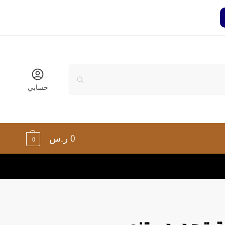
حسابي
0
ر.س
0