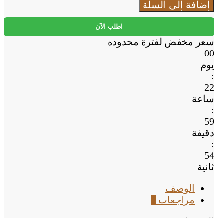
ماكينة
إضافة إلى السلة
حلاقة
صغيرة
اطلب الآن
محمولة
سعر مخفض لفترة محدوده
00
يوم
:
22
ساعة
:
59
دقيقة
:
53
ثانية
الوصف
مراجعات
0