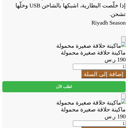
إذا خلّصت البطارية، اشبكها بالشاحن USB وخلّها
تشحن.
Riyadh Season
Add
to
ماكينة حلاقة صغيرة محمولة
Cart
190
ر.س
كمية
ماكينة
إضافة إلى السلة
حلاقة
صغيرة
اطلب الآن
محمولة
Add
to
ماكينة حلاقة صغيرة محمولة
Cart
190
ر.س
كمية