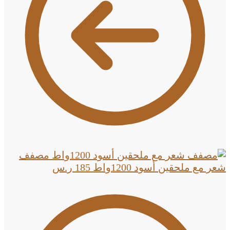
مصفف
شعر مع ملحقين أسود 1200واط
185
ر.س