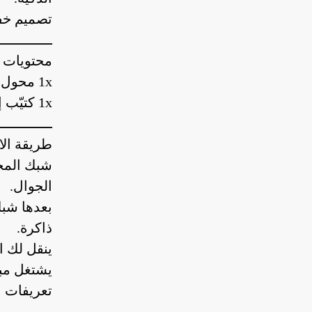
تصميم خف
ـــــــــــــ
محتويات ا
1x محول DENX تايب سي 7 في 1.
1x كتيّب إرشادات صغيرة.
ـــــــــــــ
طريقة الا
الجوال.
ذاكرة.
ينقل لك 
تعريفات