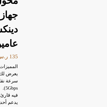
محول
جهاز 
دينك
عامي
135
ر.س
المميزات:
يعرض لك فيديو ب
5Gbps).
فيه قارئ كروت TF/SD 
يدعم أحدث تق