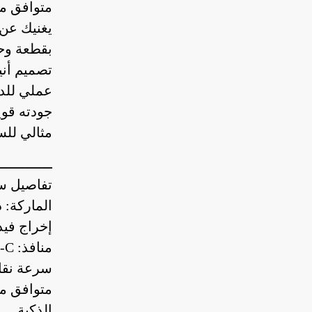
متوافق مع 
يغنيك عن 
بقطعة وح
تصميم أن
عملي للدو
جودته قوي
مثالي للس
ـــــــــــــ
تفاصيل س
الماركة: 
إخراج فيديو بدقة K
منافذ: USB، Type-C، قارئ بطاقات SD/TF.
سرعة نقل بي
متوافق مع
الذكية.