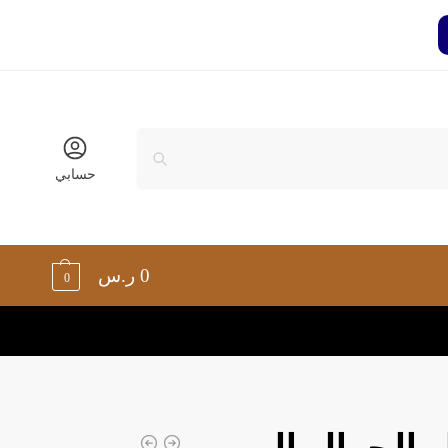
حسابي
0
ر.س
0