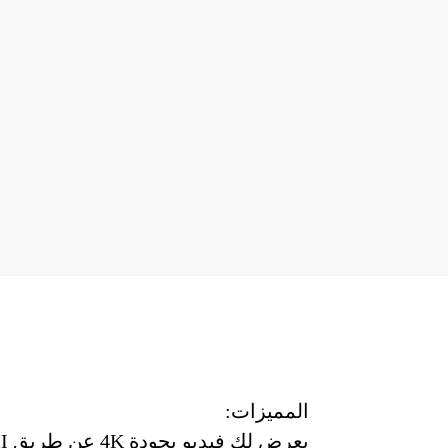
المميزات:
يعرض لك فيديو بجودة 4K عن طريق HDMI.