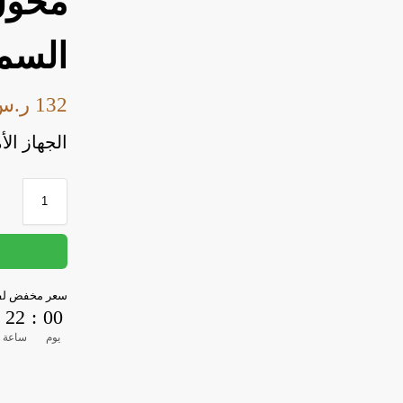
محول 
السم
132
ر.س
الجهاز ال
سعر مخفض لفت
22
:
00
يوم
ساعة