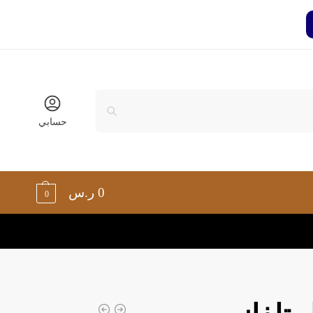
حسابي
0
ر.س
0