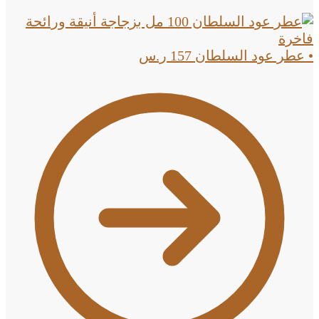
• عطر عود السلطان
157
ر.س