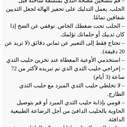
– قم بتسخين مضخة الثدي بمنشفة ساخنة قبل
الحلب. يعمل التدليك على تحفيز الهالة لجعل الثديين
شفافين تمامًا.
– الحلب تحت ضغطك الخاص. توقفي عن الضخ إذا
كان ثدييك أو حلماتك تؤلمك.
– تحتاج فقط إلى التعبير عن ثماني دقائق (لا تزيد عن
20 دقيقة).
– استخدمي الأوعية المغطاة عند تخزين حليب الثدي
– إخراجي حليب الثدي الذي تم تبريده لأكثر من 72
ساعة (3 أيام)
– لا تخلطي حليب الثدي المبرد مع حليب الثدي
الطازج.
– قومي بإذابة حليب الثدي المبرد أو قم بتوصيل
الحاوية بالحليب الدافئ من أجل الرضاعة الطبيعية
الدافئة.