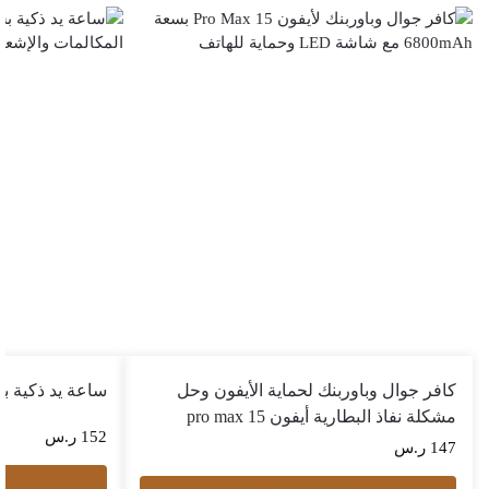
كافر جوال وباوربنك لحماية الأيفون وحل
ساعة يد ذكية ب
مشكلة نفاذ البطارية أيفون 15 pro max
152
ر.س
147
ر.س
إ