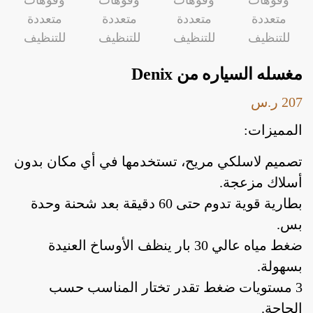
مغسله السياره من Denix
207
ر.س
المميزات:
أدوات يدوية
إصلاحات
اضواء داخلية
ا
تصميم لاسلكي مريح، تستخدمها في أي مكان بدون
أسلاك مزعجة.
بطارية قوية تدوم حتى 60 دقيقة بعد شحنة وحدة
أدوات يدوية
إصلاحات
اضواء داخلية
ا
بس.
ضغط مياه عالي 30 بار ينظف الأوساخ العنيدة
بسهولة.
3 مستويات ضغط تقدر تختار المناسب حسب
الحاجة.