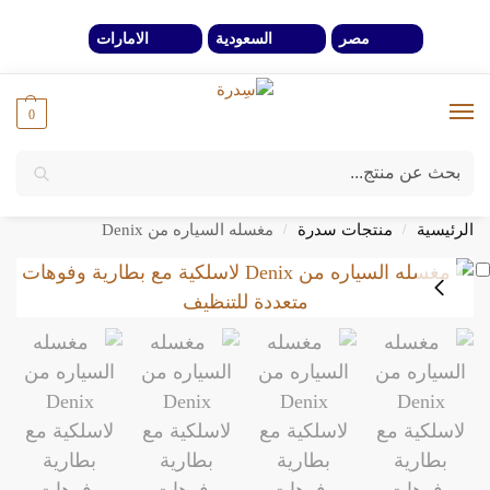
مصر
السعودية
الامارات
0
بحث
خصومات 40% لفترة محدوة وحتي نفاذ الكمية
الرئيسية
منتجات سدرة
مغسله السياره من Denix
/
/