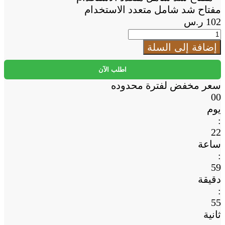
to
مفتاح شد شامل متعدد الاستخدام
Cart
102
ر.س
كمية
مفتاح
إضافة إلى السلة
شد
شامل
اطلب الآن
متعدد
سعر مخفض لفترة محدوده
الاستخدام
00
يوم
:
22
ساعة
:
59
دقيقة
:
55
ثانية