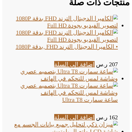
منتجات ذات صلة
• الكاميرا الدجيتال الترند FHD ,بدقة 1080P
207
ر.س
إضافة إلى السلة
ساعة سمارت Ultra T8
162
ر.س
إضافة إلى السلة