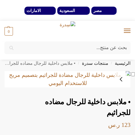
مصر
السعودية
الامارات
0
بحث
خصومات 40% لفترة محدوة وحتي نفاذ الكمية
الرئيسية
منتجات سدرة
• ملابس داخلية للرجال مضاده للجراثيم
/
/
• ملابس داخلية للرجال مضاده
للجراثيم
123
ر.س