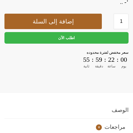
‘- ..
إضافة إلى السلة
اطلب الآن
سعر مخفض لفترة محدوده
55
:
59
:
22
:
00
أدوات منزلية
أدوات يدوية
إصلاحات
يوم
ساعة
دقيقة
ثانية
أدوات منزلية
أدوات يدوية
إصلاحات
الوصف
مراجعات
0