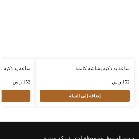
ساعة يد ذكية بشاشة كاملة
ساعة يد ذكية ب
152
ر.س
152
ر.س
إضافة إلى السلة
إ
جميع الحقوق محفوظة لدي شركة سِدرة