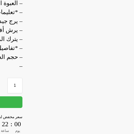
– العبوة الو
– *تعليما
– يرج جيد
– يرش أفق
– يترك المنتج لم
– *تفاصيل
– حجم العبوة: 0
–
سعر مخفض لفت
22
:
00
يوم
ساعة