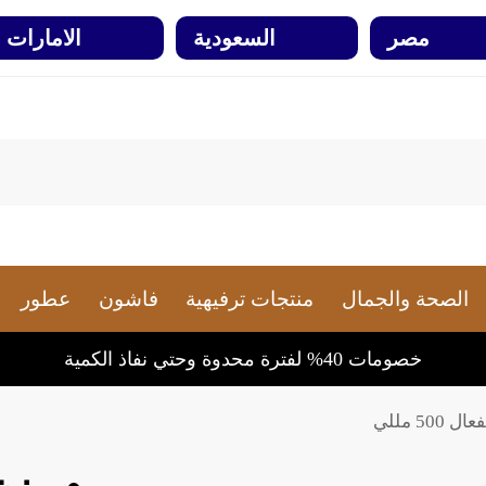
مصر
السعودية
الامارات
الصحة والجمال
منتجات ترفيهية
فاشون
عطور
خصومات 40% لفترة محدوة وحتي نفاذ الكمية
5 مللي