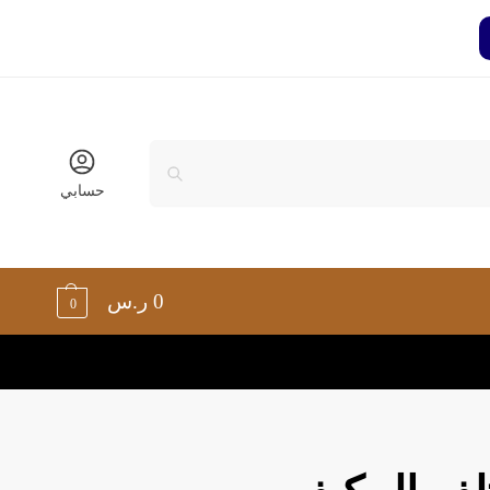
حسابي
0
ر.س
0