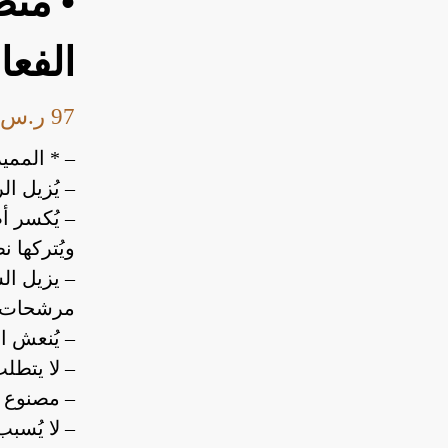
• من
الفعال 500
97
ر.س
– * الممي
– يُزيل ا
– يُكسر أ
ويُتركها نظ
– يزيل ال
مرشحات ا
– يُنعش ال
– لا يتطل
– مصنوع م
– لا يُسب