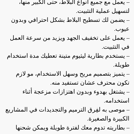
– يعمل مع جميع أنواع البلاط، حتى الكبير منها،
لتسهيل عملية التثبيت.
– يضمن لك تسطيح البلاط بشكل احترافي وبدون
عيوب.
– يعمل على تخفيف الجهد ويزيد من سرعة العمل
في التثبيت.
– يستخدم بطارية ليثيوم متينة تعطيك مدة استخدام
طويلة.
أدوات منزلية
أدوات يدوية
إصلاحات
– يتميز بتصميم مريح وسهل الاستخدام، مو لازم
تكون محترف عشان تستفيد منه.
– يشتغل بهدوء وبدون اهتزازات مزعجة أثناء
أدوات منزلية
أدوات يدوية
إصلاحات
استخدامه.
– موصى به لفِرق الترميم والتجديدات في المشاريع
الكبيرة والصغيرة.
– بطاريته تدوم معك لفترة طويلة ويمكن شحنها