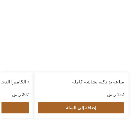
ساعة يد ذكية بشاشة كاملة
• الكاميرا الدجيتال الترند
152
ر.س
207
ر.س
إضافة إلى السلة
إ