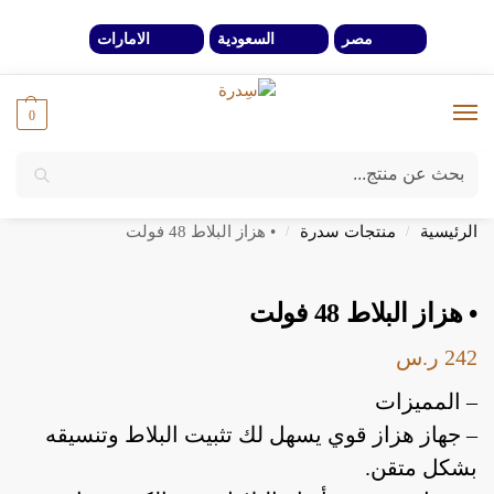
مصر
السعودية
الامارات
0
بحث
خصومات 40% لفترة محدوة وحتي نفاذ الكمية
الرئيسية
منتجات سدرة
• هزاز البلاط 48 فولت
/
/
• هزاز البلاط 48 فولت
242
ر.س
– المميزات
– جهاز هزاز قوي يسهل لك تثبيت البلاط وتنسيقه
بشكل متقن.