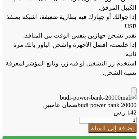
الكيبل المرفق.
إذا جوالك أو جهازك فيه بطارية ضعيفة، اشبكه بمنفذ
USB.
تقدر تشحن جهازين بنفس الوقت من المنافذ.
إذا خلصت، افصل الأجهزة واشحن الباور بانك مرة
ثانية.
استخدم زر التشغيل لو فيه زر، وتابع المؤشر لمعرفة
نسبة الشحن.
Add
to
budi power bank 20000ضمان عاميين
Cart
142
ر.س
كمية
budi
إضافة إلى السلة
power