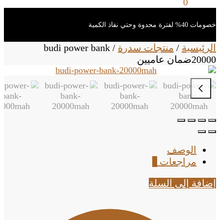
0
ر.س
0
خصومات 40% لفترة محدوة وحتي نفاذ الكمية
الرئيسية
/
منتجات سدرة
/
budi power bank
20000ضمان عاميين
الوصف
مراجعات
0
إضافة إلى السلة