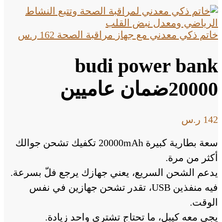
خاتم ذكي معدني مع جهاز مراقبة الصحة
162
ر.س
budi power bank
20000ضمان عاميين
142
ر.س
سعة بطارية كبيرة 20000mAh تكفيك تشحن جوالك
أكثر من مرة.
يدعم الشحن السريع، يعني جهازك يرجع فلّ بسرعة.
فيه منفذين USB، تقدر تشحن جهازين في نفس
الوقت.
يجي معه كيبل، ما تحتاج تشتري واحد زيادة.