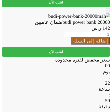
bank
اطلب الآن
20000ضمان
عاميين
Add
to
budi power bank 20000ضمان عاميين
Cart
142
ر.س
كمية
budi
إضافة إلى السلة
power
bank
اطلب الآن
20000ضمان
سعر مخفض لفترة محدوده
عاميين
00
يوم
:
22
ساعة
:
59
دقيقة