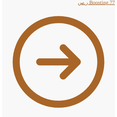
77
Boosting
ر.س